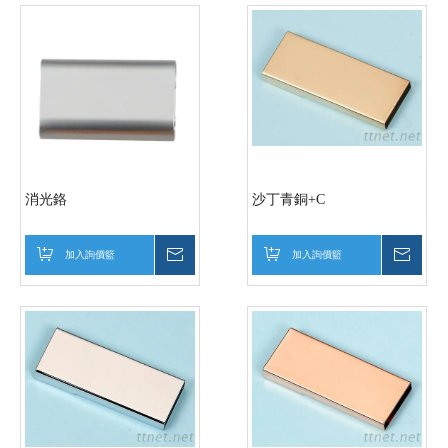
消光鉻
沙丁青銅+C
加入詢價籃
詢價
加入詢價籃
詢價