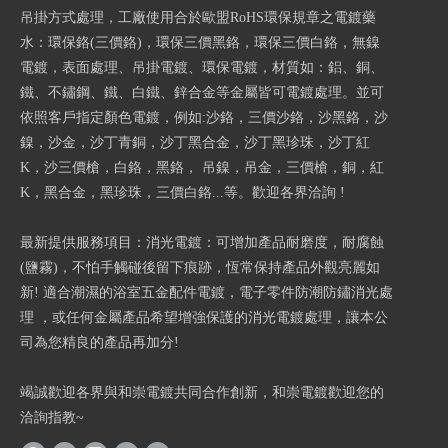
吊掛方式處理，工廠使用合於歐盟RoHS環保規章之電鍍藥
水：環保鉻(三價鉻)，環保三價黑鉻，環保三價白鉻，無鎳
電鍍，表面處理、吊掛電鍍、環保電鍍，材質如：鋁、銅、
鐵、不鏽鋼、鐵、白鐵、鋅合金等金屬皆可電鍍處理。並可
依照客戶指定顏色電鍍，例如:沙鉻，三價沙鉻，沙黑鉻，沙
鎳，沙金，沙丁青銅，沙丁黑合金，沙丁黑珍珠，沙丁紅
K，沙三價槍，白鉻，黑鉻， 吊鎳，吊金，三價槍，銅，紅
K，黑合金，黑珍珠，三價白鉻...等。歡迎各界洽詢 !
最新提供服務項目：消光電鍍：可增加產品耐磨度，耐腐蝕
(鹽霧)，不怕手觸碰後留下痕跡，恆常保持產品外觀亮麗如
新! 適合潮濕的浴室五金配件電鍍，電子零件防潮防鏽消光處
理 ，或任何金屬產品希望增強保護的消光電鍍處理，讓本公
司為您精良的產品再加分!
竭誠歡迎各界與和崇電鍍共同合作創新，和崇電鍍歡迎您的
洽詢指教~