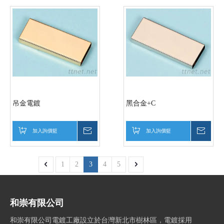
吊金電鍍
黑合金+C
加入詢價籃
詢價
加入詢價籃
詢價
1
2
3
4
5
和崇有限公司
和崇有限公司電鍍工廠設立於台灣新北市樹林區，電鍍採用