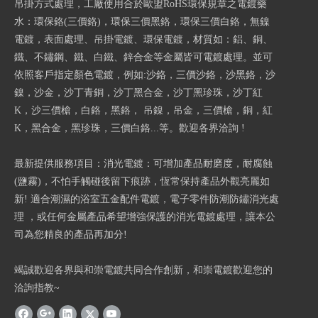
吊掛方式處理，工廠使用合於歐盟RoHS環保規章之電鍍藥
水：環保鉻(三價鉻)，環保三價黑鉻，環保三價白鉻，無鎳
電鍍，表面處理、吊掛電鍍、環保電鍍，材質如：鋁、銅、
鐵、不鏽鋼、鐵、白鐵、鋅合金等金屬皆可電鍍處理。並可
依照客戶指定顏色電鍍，例如:沙鉻，三價沙鉻，沙黑鉻，沙
鎳，沙金，沙丁青銅，沙丁黑合金，沙丁黑珍珠，沙丁紅
K，沙三價槍，白鉻，黑鉻， 吊鎳，吊金，三價槍，銅，紅
K，黑合金，黑珍珠，三價白鉻...等。歡迎各界洽詢 !
最新提供服務項目：消光電鍍：可增加產品耐磨度，耐腐蝕
(鹽霧)，不怕手觸碰後留下痕跡，恆常保持產品外觀亮麗如
新! 適合潮濕的浴室五金配件電鍍，電子零件防潮防鏽消光處
理 ，或任何金屬產品希望增強保護的消光電鍍處理，讓本公
司為您精良的產品再加分!
竭誠歡迎各界與和崇電鍍共同合作創新，和崇電鍍歡迎您的
洽詢指教~