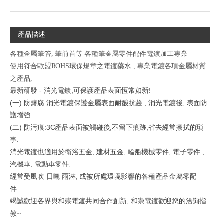
產品描述
各種金屬筆管, 筆前首等 各種筆金屬零件配件電鍍加工專業
使用符合歐盟ROHS環保規章之電鍍藥水 , 專業電鍍各項金屬材質
之產品,
最新研發 - 消光電鍍,可保護產品表面
恆常
如新!
(一) 防鹽腐:消光電鍍保護金屬表面耐酸抗鹼 , 消光電鍍後, 表面防
護增強 .
(二) 防污痕:3C產品表面被觸碰後,不留下痕跡,省去經常擦拭的瑣
事.
消光電鍍也適用於衛浴五金, 建材五金, 輪船機械零件, 電子零件 ,
汽機車, 電動車零件,
經常受風吹 日曬 雨淋, 或被所處環境影響的各種產品金屬零配
件......
竭誠歡迎各界與和崇電鍍共同合作創新, 和崇電鍍歡迎您的洽詢指
教~