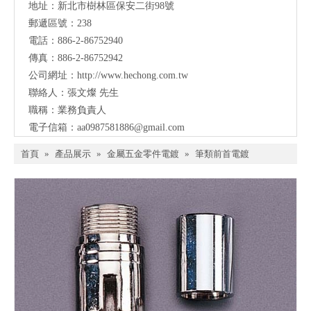
地址：
新北市樹林區保安二街98號
郵遞區號：238
電話：886-2-86752940
傳真：886-2-86752942
公司網址：
http://www.hechong.com.tw
聯絡人：張文燦 先生
職稱：業務負責人
電子信箱：
aa0987581886@gmail.com
首頁
»
產品展示
»
金屬五金零件電鍍
»
筆類前首電鍍