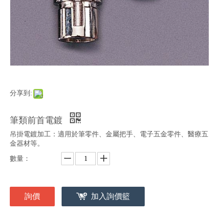
分享到:
筆類前首電鍍
吊掛電鍍加工：適用於筆零件、金屬把手、電子五金零件、醫療五
金器材等。
數量：
詢價
加入詢價籃